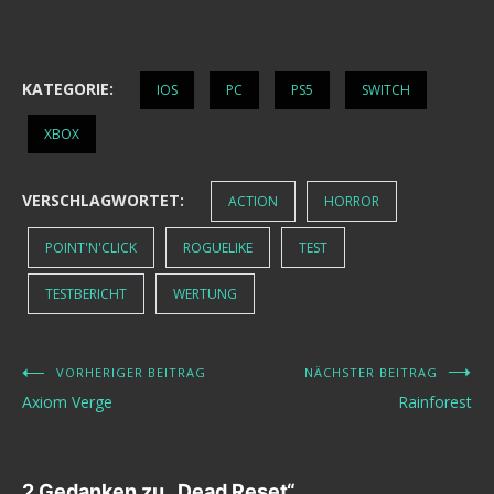
KATEGORIE:
IOS
PC
PS5
SWITCH
XBOX
VERSCHLAGWORTET:
ACTION
HORROR
POINT'N'CLICK
ROGUELIKE
TEST
TESTBERICHT
WERTUNG
VORHERIGER BEITRAG
NÄCHSTER BEITRAG
Beitragsnavigation
Axiom Verge
Rainforest
2 Gedanken zu „
Dead Reset
“