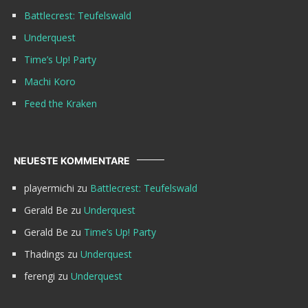
Battlecrest: Teufelswald
Underquest
Time’s Up! Party
Machi Koro
Feed the Kraken
NEUESTE KOMMENTARE
playermichi
zu
Battlecrest: Teufelswald
Gerald Be
zu
Underquest
Gerald Be
zu
Time’s Up! Party
Thadings
zu
Underquest
ferengi
zu
Underquest