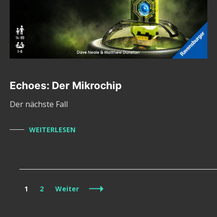
Echoes: Der Mikrochip
Der nächste Fall
WEITERLESEN
Beitragsnavigation
Seite
Seite
1
2
Weiter