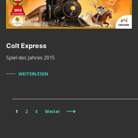
Colt Express
Spiel des Jahres 2015
WEITERLESEN
Beitragsnavigation
Seite
Seite
Seite
1
2
3
Weiter