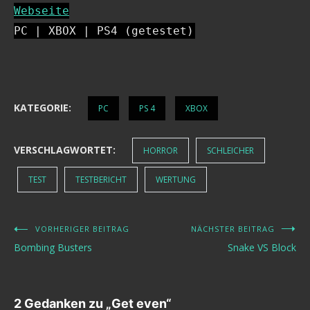
Webseite
PC | XBOX | PS4 (getestet)
KATEGORIE:
PC
PS 4
XBOX
VERSCHLAGWORTET:
HORROR
SCHLEICHER
TEST
TESTBERICHT
WERTUNG
VORHERIGER BEITRAG
NÄCHSTER BEITRAG
Beitragsnavigation
Bombing Busters
Snake VS Block
2 Gedanken zu „
Get even
“