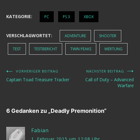
KATEGORIE:
PC
PS 3
XBOX
VERSCHLAGWORTET:
ADVENTURE
SHOOTER
TEST
TESTBERICHT
TWIN PEAKS
WERTUNG
VORHERIGER BEITRAG
NÄCHSTER BEITRAG
Beitragsnavigation
Captain Toad Treasure Tracker
Call of Duty – Advanced
Warfare
6 Gedanken zu „
Deadly Premonition
“
Fabian
1. Februar 2015 um 12:08 Uhr