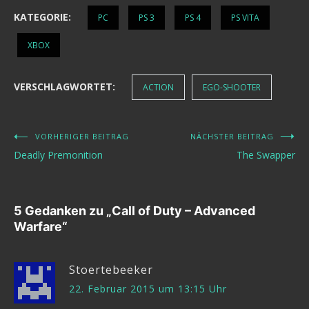
KATEGORIE:
PC
PS 3
PS 4
PS VITA
XBOX
VERSCHLAGWORTET:
ACTION
EGO-SHOOTER
VORHERIGER BEITRAG
NÄCHSTER BEITRAG
Beitragsnavigation
Deadly Premonition
The Swapper
5 Gedanken zu „
Call of Duty – Advanced
Warfare
“
Stoertebeeker
22. Februar 2015 um 13:15 Uhr