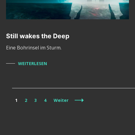
Still wakes the Deep
Eine Bohrinsel im Sturm.
WEITERLESEN
Beitragsnavigation
Seite
Seite
Seite
Seite
1
2
3
4
Weiter