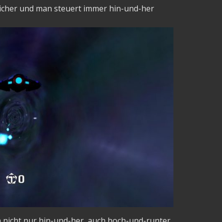
licher und man steuert immer hin-und-her
 nicht nur hin-und-her, auch hoch-und-runter