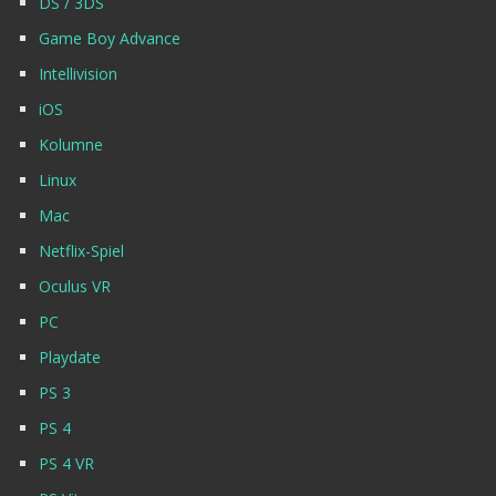
DS / 3DS
Game Boy Advance
Intellivision
iOS
Kolumne
Linux
Mac
Netflix-Spiel
Oculus VR
PC
Playdate
PS 3
PS 4
PS 4 VR