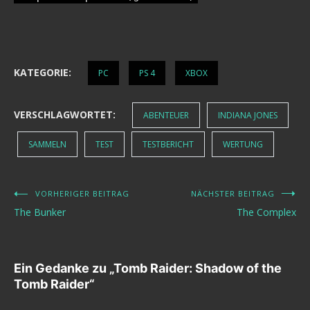
KATEGORIE:
PC
PS 4
XBOX
VERSCHLAGWORTET:
ABENTEUER
INDIANA JONES
SAMMELN
TEST
TESTBERICHT
WERTUNG
VORHERIGER BEITRAG
NÄCHSTER BEITRAG
Beitragsnavigation
The Bunker
The Complex
Ein Gedanke zu „
Tomb Raider: Shadow of the
Tomb Raider
“