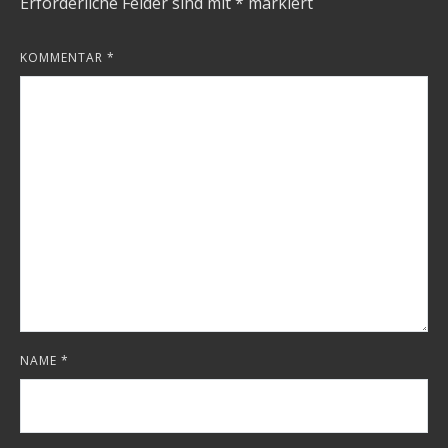
Erforderliche Felder sind mit
*
markiert
KOMMENTAR
*
NAME
*