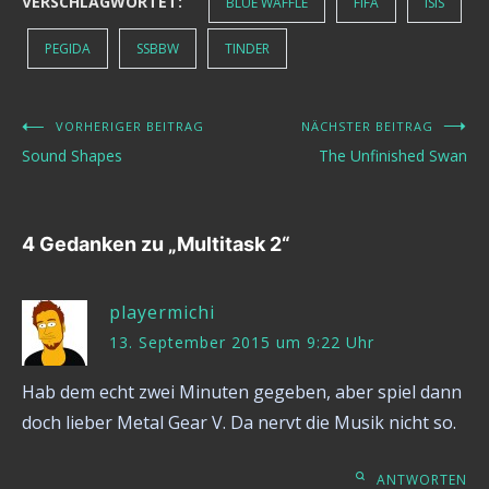
VERSCHLAGWORTET:
BLUE WAFFLE
FIFA
ISIS
PEGIDA
SSBBW
TINDER
VORHERIGER BEITRAG
NÄCHSTER BEITRAG
Beitragsnavigation
Sound Shapes
The Unfinished Swan
4 Gedanken zu „
Multitask 2
“
playermichi
13. September 2015 um 9:22 Uhr
Hab dem echt zwei Minuten gegeben, aber spiel dann
doch lieber Metal Gear V. Da nervt die Musik nicht so.
ANTWORTEN