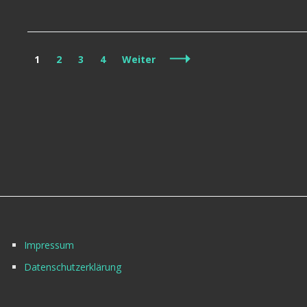
Beitragsnavigation
Seite
Seite
Seite
Seite
1
2
3
4
Weiter
Impressum
Datenschutzerklärung