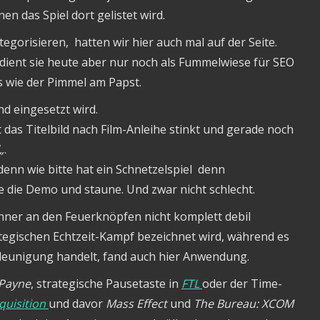
nen das Spiel dort gelistet wird.
tegorisieren, hatten wir hier auch mal auf der Seite.
ient sie heute aber nur noch als Fummelwiese für SEO
os wie der Pimmel am Papst.
d eingesetzt wird.
t das Titelbild nach Film-Anleihe stinkt und gerade noch
„
.
enn wie bitte hat ein Schnetzelspiel denn
e die Demo und staune. Und zwar nicht schlecht.
änner an den Feuerknöpfen nicht komplett debil
tegischen Echtzeit-Kampf bezeichnet wird, während es
leunigung handelt, fand auch hier Anwendung.
Payne
, strategische Pausetaste in
FTL
oder der Time-
quisition
und davor
Mass Effect
und
The Bureau: XCOM