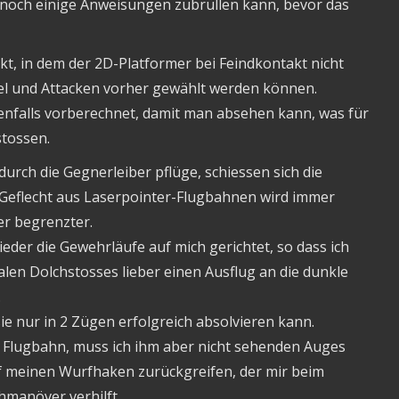
noch einige Anweisungen zubrüllen kann, bevor das
kt, in dem der 2D-Platformer bei Feindkontakt nicht
kel und Attacken vorher gewählt werden können.
enfalls vorberechnet, damit man absehen kann, was für
stossen.
rch die Gegnerleiber pflüge, schiessen sich die
 Geflecht aus Laserpointer-Flugbahnen wird immer
er begrenzter.
eder die Gewehrläufe auf mich gerichtet, so dass ich
alen Dolchstosses lieber einen Ausflug an die dunkle
.
ie nur in 2 Zügen erfolgreich absolvieren kann.
ne Flugbahn, muss ich ihm aber nicht sehenden Auges
uf meinen Wurfhaken zurückgreifen, der mir beim
manöver verhilft.