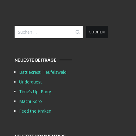
Suchen
nach:
NEUESTE BEITRÄGE
Battlecrest: Teufelswald
Underquest
Time’s Up! Party
Machi Koro
Feed the Kraken