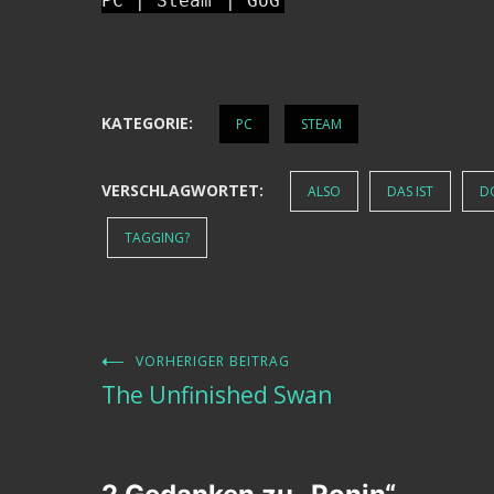
PC | Steam
| GoG
KATEGORIE:
PC
STEAM
VERSCHLAGWORTET:
ALSO
DAS IST
D
TAGGING?
VORHERIGER BEITRAG
Beitragsnavigation
The Unfinished Swan