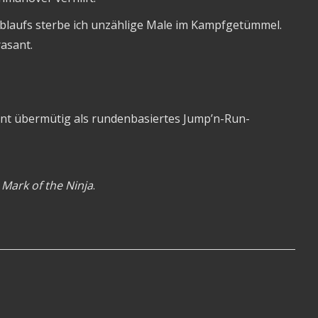
ablaufs sterbe ich unzählige Male im Kampfgetümmel.
rasant.
t übermütig als rundenbasiertes Jump’n-Run-
d
Mark of the Ninja
.