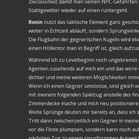
Declassified
, damit man seinen NPC-Gefährten 
Stahlgewitter wieder auf einen runtergeht.
Ronin
nutzt das taktische Element ganz geschic
weiter in Echtzeit abläuft, sondern Sprungwin
Die Flugbahn der gegnerischen Kugeln wird eb
einen Höllentor man in Begriff ist, gleich aufzu
Während ich zu Levelbeginn noch ungebremst du
Agenten zusehends auf mich ein und das wirre
dichter und meine weiteren Möglichkeiten imm
Wenn ich einen Gegner umstosse, sind gleich wi
mit meinem folgenden Spielzug anstelle des fin
Zimmerdecke mache und mich neu positioniere
Weite Sprünge deuten mir bereits an, dass ich s
Tritt dann zwischenzeitlich ein Gegner in mei
vor die Flinte plumpsen, sondern kann noch a
nächsten Zug zu einem sinusförmigen Ausweich