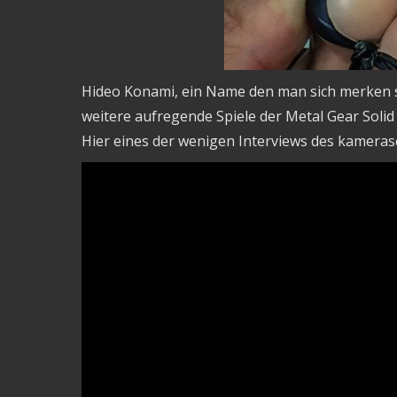
Hideo Konami, ein Name den man sich merken sol
weitere aufregende Spiele der Metal Gear Solid
Hier eines der wenigen Interviews des kamera