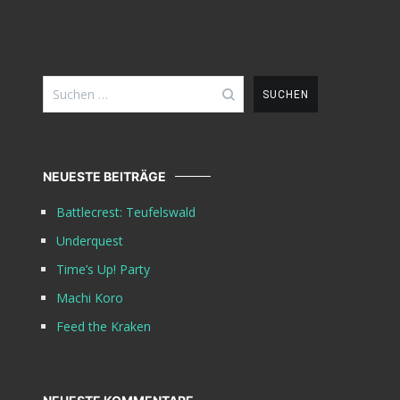
Suchen
nach:
NEUESTE BEITRÄGE
Battlecrest: Teufelswald
Underquest
Time’s Up! Party
Machi Koro
Feed the Kraken