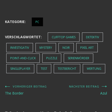
KATEGORIE:
PC
VERSCHLAGWORTET:
CLIFFTOP GAMES
DETEKTIV
INVESTIGATIV
MYSTERY
NOIR
PIXEL ART
POINT-AND-CLICK
PUZZLE
SERIENMÖRDER
SINGLEPLAYER
TEST
TESTBERICHT
WERTUNG
VORHERIGER BEITRAG
NÄCHSTER BEITRAG
Beitragsnavigation
The Border
Azul