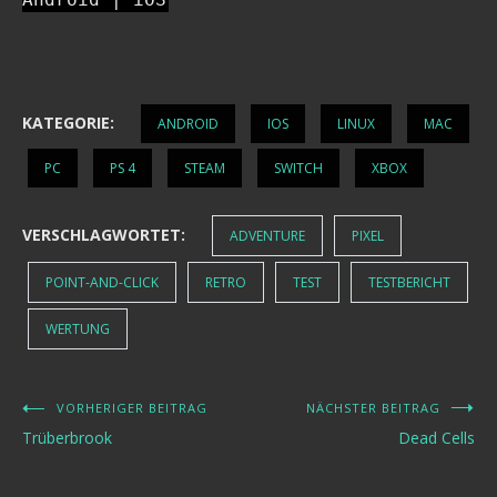
KATEGORIE:
ANDROID
IOS
LINUX
MAC
PC
PS 4
STEAM
SWITCH
XBOX
VERSCHLAGWORTET:
ADVENTURE
PIXEL
POINT-AND-CLICK
RETRO
TEST
TESTBERICHT
WERTUNG
VORHERIGER BEITRAG
NÄCHSTER BEITRAG
Beitragsnavigation
Trüberbrook
Dead Cells