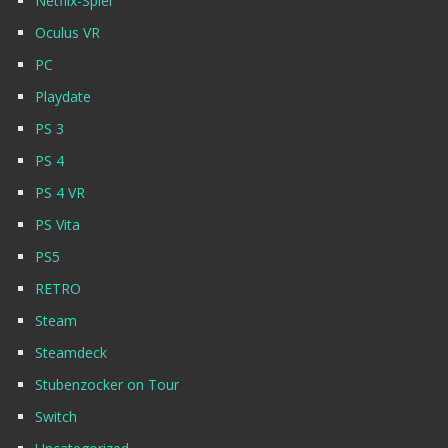
Netflix-Spiel
Oculus VR
PC
Playdate
PS 3
PS 4
PS 4 VR
PS Vita
PS5
RETRO
Steam
Steamdeck
Stubenzocker on Tour
Switch