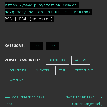
https://www.playstation.com/de-
de/games/the-last-of-us-left-behind/
PS3 | PS4
(getestet)
KATEGORIE:
PS 3
PS 4
VERSCHLAGWORTET:
ABENTEUER
ACTION
SCHLEICHER
SHOOTER
TEST
TESTBERICHT
WERTUNG
VORHERIGER BEITRAG
NÄCHSTER BEITRAG
Beitragsnavigation
Erica
Carrion (angespielt)