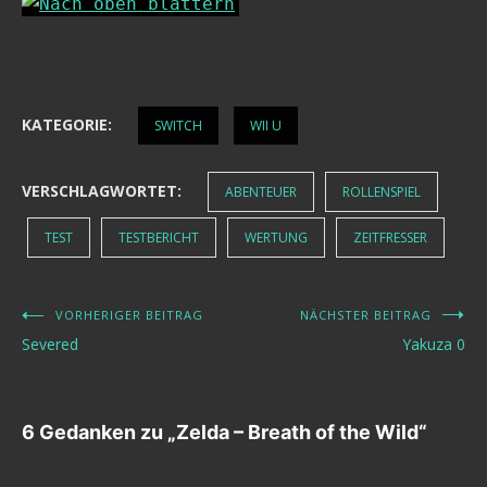
KATEGORIE:
SWITCH
WII U
VERSCHLAGWORTET:
ABENTEUER
ROLLENSPIEL
TEST
TESTBERICHT
WERTUNG
ZEITFRESSER
VORHERIGER BEITRAG
NÄCHSTER BEITRAG
Beitragsnavigation
Severed
Yakuza 0
6 Gedanken zu „
Zelda – Breath of the Wild
“