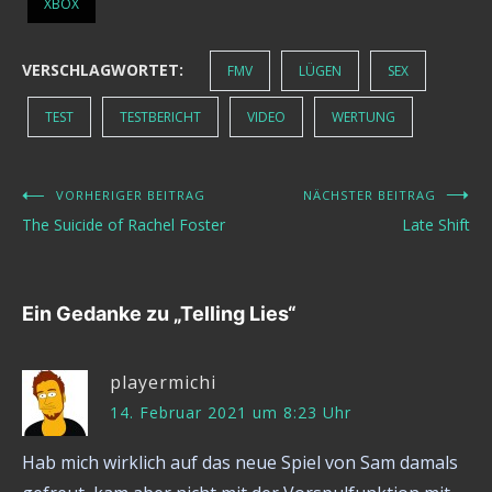
XBOX
VERSCHLAGWORTET:
FMV
LÜGEN
SEX
TEST
TESTBERICHT
VIDEO
WERTUNG
VORHERIGER BEITRAG
NÄCHSTER BEITRAG
Beitragsnavigation
The Suicide of Rachel Foster
Late Shift
Ein Gedanke zu „
Telling Lies
“
playermichi
14. Februar 2021 um 8:23 Uhr
Hab mich wirklich auf das neue Spiel von Sam damals