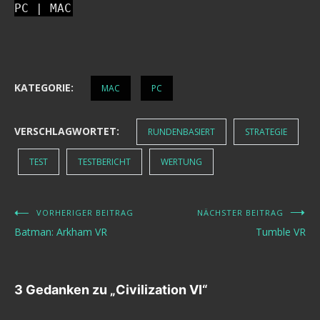
PC | MAC
KATEGORIE:
MAC
PC
VERSCHLAGWORTET:
RUNDENBASIERT
STRATEGIE
TEST
TESTBERICHT
WERTUNG
VORHERIGER BEITRAG
NÄCHSTER BEITRAG
Beitragsnavigation
Batman: Arkham VR
Tumble VR
3 Gedanken zu „
Civilization VI
“