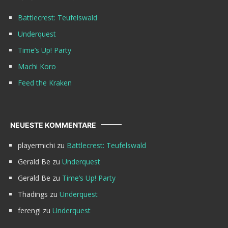
Battlecrest: Teufelswald
Underquest
Time’s Up! Party
Machi Koro
Feed the Kraken
NEUESTE KOMMENTARE
playermichi
zu
Battlecrest: Teufelswald
Gerald Be
zu
Underquest
Gerald Be
zu
Time’s Up! Party
Thadings
zu
Underquest
ferengi
zu
Underquest