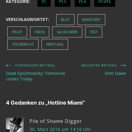
KATEGORIE:
PC
PS 3
PS 4
PS VITA
VERSCHLAGWORTET:
BLUT
EISHOCKEY
FRUST
FSK18
SAUSCHWER
TEST
TESTBERICHT
WERTUNG
VORHERIGER BEITRAG
NÄCHSTER BEITRAG
Beitragsnavigation
Dead Synchronicity: Tomorrow
Grim Dawn
comes Today
4 Gedanken zu „
Hotline Miami
“
Pile of Shame Digger
30. März 2016 um 14:16 Uhr