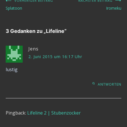
VORHERIGER BEITRAG
NÄCHSTER BEITRAG
Beitragsnavigation
Splatoon
Iromeku
3 Gedanken zu „
Lifeline
“
Jens
2. Juni 2015 um 16:17 Uhr
lustig
ANTWORTEN
Pingback:
Lifeline 2 | Stubenzocker