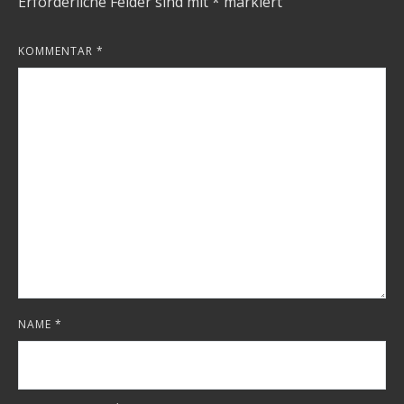
Erforderliche Felder sind mit
*
markiert
KOMMENTAR
*
NAME
*