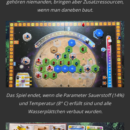
gehören niemanden, bringen aber Zusatzressourcen,
wenn man daneben baut.
Das Spiel endet, wenn die Parameter Sauerstoff (14%)
und Temperatur (8° C) erfüllt sind und alle
Wasserplättchen verbaut wurden.