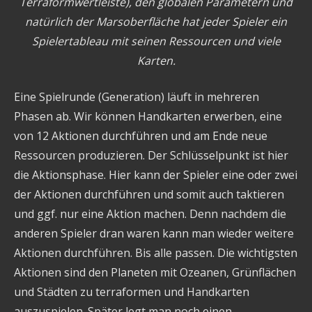
Terraformwertleiste), den globalen Parametern und
natürlich der Marsoberfläche hat jeder Spieler ein
Spielertableau mit seinen Ressourcen und viele
Karten.
Eine Spielrunde (Generation) läuft in mehreren
Phasen ab. Wir können Handkarten erwerben, eine
von 12 Aktionen durchführen und am Ende neue
Ressourcen produzieren. Der Schlüsselpunkt ist hier
die Aktionsphase. Hier kann der Spieler eine oder zwei
der Aktionen durchführen und somit auch taktieren
und ggf. nur eine Aktion machen. Denn nachdem die
anderen Spieler dran waren kann man wieder weitere
Aktionen durchführen. Bis alle passen. Die wichtigsten
Aktionen sind den Planeten mit Ozeanen, Grünflächen
und Städten zu terraformen und Handkarten
auszuspielen. Später legt man noch einen