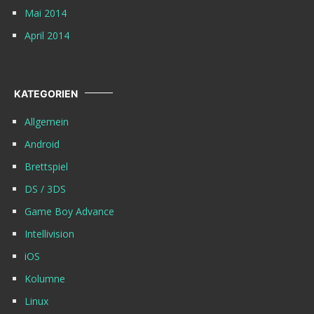
Mai 2014
April 2014
KATEGORIEN
Allgemein
Android
Brettspiel
DS / 3DS
Game Boy Advance
Intellivision
iOS
Kolumne
Linux