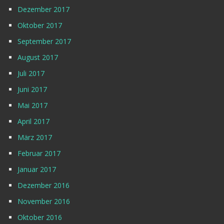
Dezember 2017
Oktober 2017
September 2017
August 2017
Juli 2017
Juni 2017
Mai 2017
April 2017
März 2017
Februar 2017
Januar 2017
Dezember 2016
November 2016
Oktober 2016