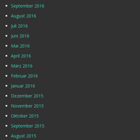
September 2016
August 2016
Juli 2016
Juni 2016
Mai 2016
April 2016
März 2016
Februar 2016
Januar 2016
Dezember 2015
November 2015
Oktober 2015
September 2015
August 2015