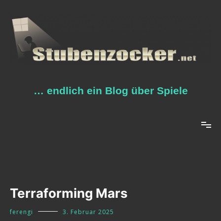
Zum
Inhalt
springen
… endlich ein Blog über Spiele
Terraforming Mars
ferengi
3. Februar 2025