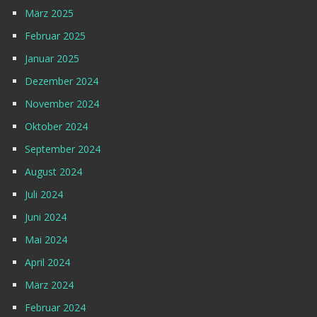
März 2025
Februar 2025
Januar 2025
Dezember 2024
November 2024
Oktober 2024
September 2024
August 2024
Juli 2024
Juni 2024
Mai 2024
April 2024
März 2024
Februar 2024