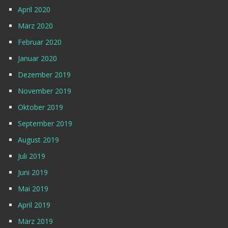
April 2020
März 2020
Februar 2020
Januar 2020
Dezember 2019
November 2019
Oktober 2019
September 2019
August 2019
Juli 2019
Juni 2019
Mai 2019
April 2019
März 2019