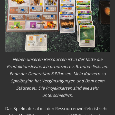
Neben unseren Ressourcen ist in der Mitte die
Produktionsleiste. Ich produziere z.B. unten links am
Ende der Generation 6 Pflanzen. Mein Konzern zu
Spielbeginn hat Vergünstigungen und Boni beim
Städtebau. Die Projektkarten sind alle sehr
unterschiedlich.
Das Spielmaterial mit den Ressourcenwürfeln ist sehr