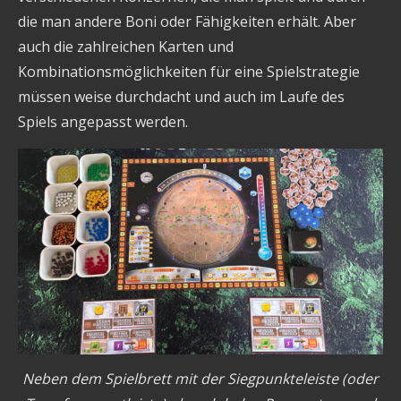
die man andere Boni oder Fähigkeiten erhält. Aber
auch die zahlreichen Karten und
Kombinationsmöglichkeiten für eine Spielstrategie
müssen weise durchdacht und auch im Laufe des
Spiels angepasst werden.
Neben dem Spielbrett mit der Siegpunkteleiste (oder