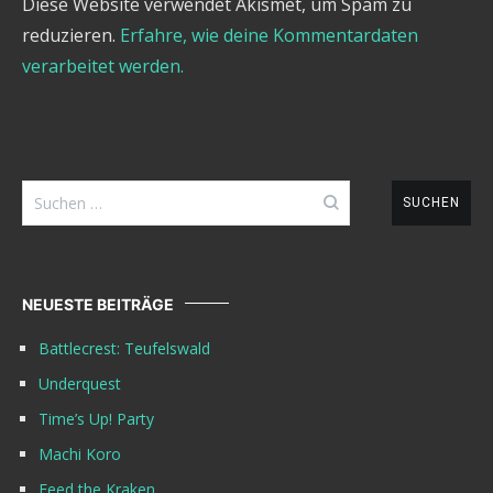
Diese Website verwendet Akismet, um Spam zu
reduzieren.
Erfahre, wie deine Kommentardaten
verarbeitet werden.
Suchen
nach:
NEUESTE BEITRÄGE
Battlecrest: Teufelswald
Underquest
Time’s Up! Party
Machi Koro
Feed the Kraken