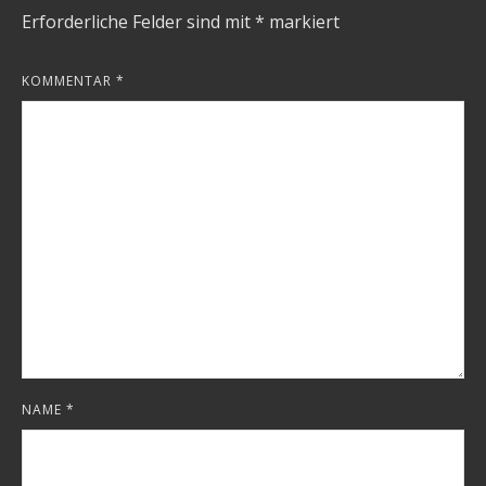
Erforderliche Felder sind mit
*
markiert
KOMMENTAR
*
NAME
*