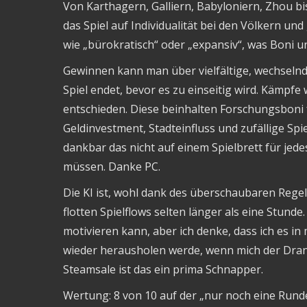
Von Karthagern, Galliern, Babyloniern, Zhou bis
das Spiel auf Individualität bei den Völkern un
wie „bürokratisch“ oder „expansiv“, was Boni un
Gewinnen kann man über vielfältige, wechselnd
Spiel endet, bevor es zu einseitig wird. Kämp
entschieden. Diese beinhalten Forschungsboni fü
Geldinvestment, Stadteinfluss und zufällige Spi
dankbar das nicht auf einem Spielbrett für jede
müssen. Danke PC.
Die KI ist, wohl dank des überschaubaren Regel
flotten Spielflows selten länger als eine Stunde
motivieren kann, aber ich denke, dass ich es i
wieder herausholen werde, wenn mich der Drang
Steamsale ist das ein prima Schnapper.
Wertung: 8 von 10 auf der „nur noch eine Rund