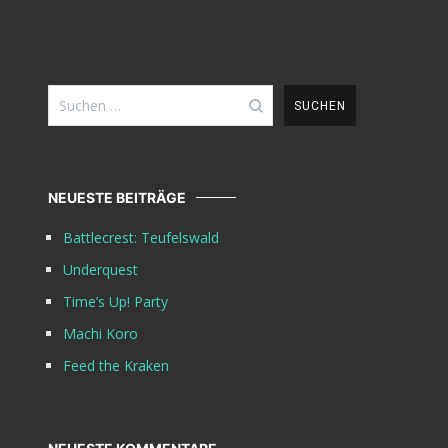
Suchen
nach:
NEUESTE BEITRÄGE
Battlecrest: Teufelswald
Underquest
Time’s Up! Party
Machi Koro
Feed the Kraken