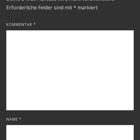
Erforderliche Felder sind mit
*
markiert
KOMMENTAR
*
NAME
*