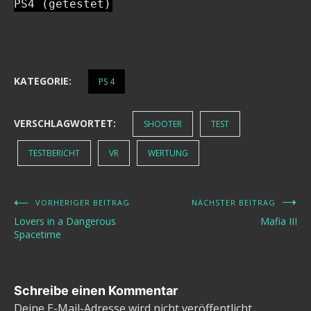
PS4 (getestet)
KATEGORIE:
PS 4
VERSCHLAGWORTET:
SHOOTER
TEST
TESTBERICHT
VR
WERTUNG
VORHERIGER BEITRAG
NÄCHSTER BEITRAG
Beitragsnavigation
Lovers in a Dangerous
Mafia III
Spacetime
Schreibe einen Kommentar
Deine E-Mail-Adresse wird nicht veröffentlicht.