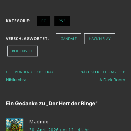
KATEGORIE:
PC
PS 3
VERSCHLAGWORTET:
GANDALF
HACK'N'SLAY
ROLLENSPIEL
VORHERIGER BEITRAG
NÄCHSTER BEITRAG
Beitragsnavigation
Nihilumbra
A Dark Room
Ein Gedanke zu „
Der Herr der Ringe
“
Madmix
30. April 2026 um 12:14 Uhr