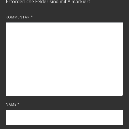
Erforderliche Felder sind mit
*
markiert
KOMMENTAR
*
NAME
*