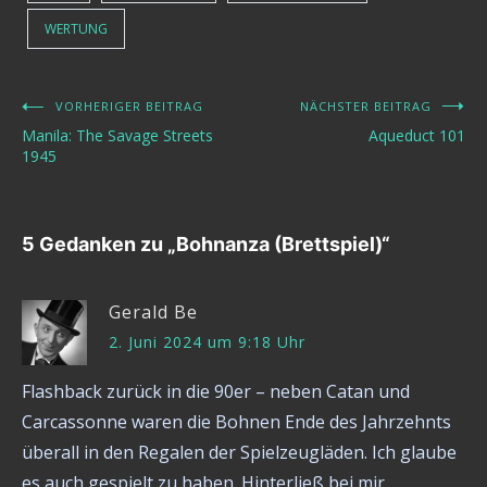
WERTUNG
VORHERIGER BEITRAG
NÄCHSTER BEITRAG
Beitragsnavigation
Manila: The Savage Streets
Aqueduct 101
1945
5 Gedanken zu „
Bohnanza (Brettspiel)
“
Gerald Be
2. Juni 2024 um 9:18 Uhr
Flashback zurück in die 90er – neben Catan und
Carcassonne waren die Bohnen Ende des Jahrzehnts
überall in den Regalen der Spielzeugläden. Ich glaube
es auch gespielt zu haben. Hinterließ bei mir