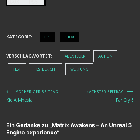
XBOX | PS5
KATEGORIE:
PS5
XBOX
VERSCHLAGWORTET:
ABENTEUER
ACTION
TEST
TESTBERICHT
WERTUNG
VORHERIGER BEITRAG
NÄCHSTER BEITRAG
Beitragsnavigation
Kid A Mnesia
Far Cry 6
Ein Gedanke zu „
Matrix Awakens – An Unreal 5
Engine experience
“