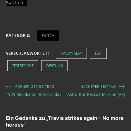
Switch
KATEGORIE:
SWITCH
VERSCHLAGWORTET:
HACK'N'SLAY
TEST
TESTBERICHT
WERTUNG
VORHERIGER BEITRAG
NÄCHSTER BEITRAG
Beitragsnavigation
1979 Revolution: Black Friday
Astro Bot Rescue Mission (VR)
Ein Gedanke zu „
Travis strikes again – No more
heroes
“