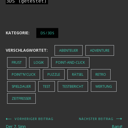
3DS
(getestet)
KATEGORIE:
DS / 3DS
VERSCHLAGWORTET:
ABENTEUER
ADVENTURE
FRUST
LOGIK
POINT-AND-CLICK
POINT'N'CLICK
PUZZLE
RÄTSEL
RETRO
SPIELDAUER
TEST
TESTBERICHT
WERTUNG
ZEITFRESSER
VORHERIGER BEITRAG
NÄCHSTER BEITRAG
Beitragsnavigation
Der 7. Sinn
Bang!