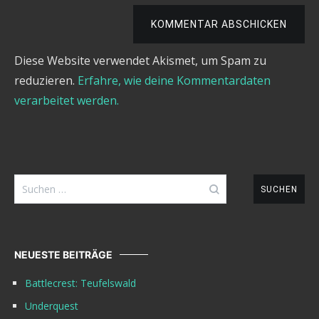
KOMMENTAR ABSCHICKEN
Diese Website verwendet Akismet, um Spam zu
reduzieren.
Erfahre, wie deine Kommentardaten
verarbeitet werden.
Suchen
nach:
NEUESTE BEITRÄGE
Battlecrest: Teufelswald
Underquest