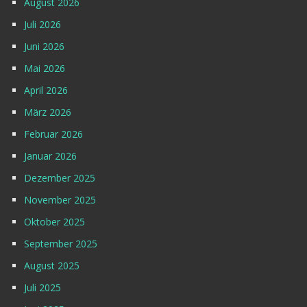
August 2026
Juli 2026
Juni 2026
Mai 2026
April 2026
März 2026
Februar 2026
Januar 2026
Dezember 2025
November 2025
Oktober 2025
September 2025
August 2025
Juli 2025