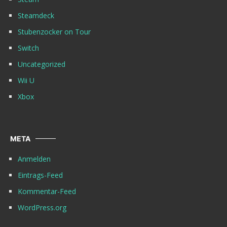
Steamdeck
Stubenzocker on Tour
Switch
Uncategorized
Wii U
Xbox
META
Anmelden
Eintrags-Feed
Kommentar-Feed
WordPress.org