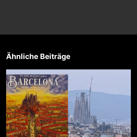
Ähnliche Beiträge