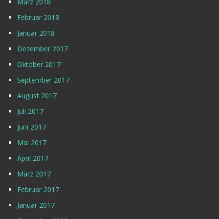
März 2018
Februar 2018
Januar 2018
Dezember 2017
Oktober 2017
September 2017
August 2017
Juli 2017
Juni 2017
Mai 2017
April 2017
März 2017
Februar 2017
Januar 2017