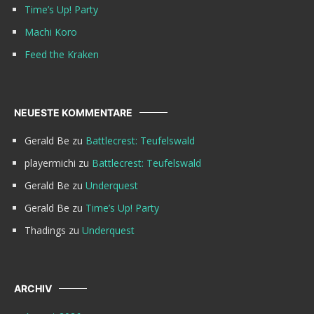
Time’s Up! Party
Machi Koro
Feed the Kraken
NEUESTE KOMMENTARE
Gerald Be
zu
Battlecrest: Teufelswald
playermichi
zu
Battlecrest: Teufelswald
Gerald Be
zu
Underquest
Gerald Be
zu
Time’s Up! Party
Thadings
zu
Underquest
ARCHIV