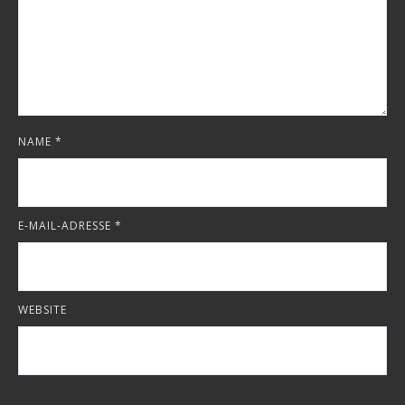
NAME
*
E-MAIL-ADRESSE
*
WEBSITE