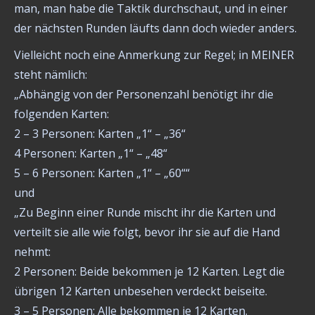
man, man habe die Taktik durchschaut, und in einer
der nächsten Runden läufts dann doch wieder anders.
Vielleicht noch eine Anmerkung zur Regel; in MEINER
steht nämlich:
„Abhängig von der Personenzahl benötigt ihr die
folgenden Karten:
2 – 3 Personen: Karten „1“ – „36“
4 Personen: Karten „1“ – „48“
5 – 6 Personen: Karten „1“ – „60““
und
„Zu Beginn einer Runde mischt ihr die Karten und
verteilt sie alle wie folgt, bevor ihr sie auf die Hand
nehmt:
2 Personen: Beide bekommen je 12 Karten. Legt die
übrigen 12 Karten unbesehen verdeckt beiseite.
3 – 5 Personen: Alle bekommen je 12 Karten.