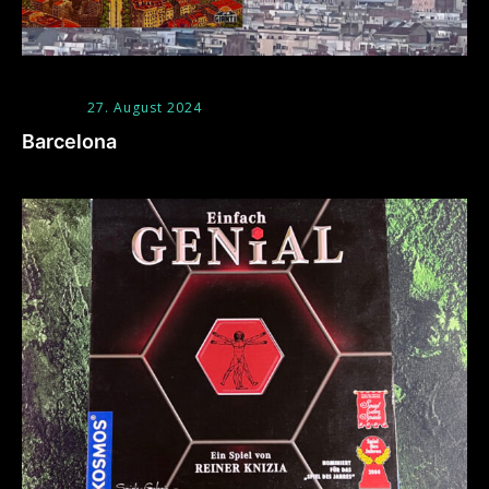
27. August 2024
Barcelona