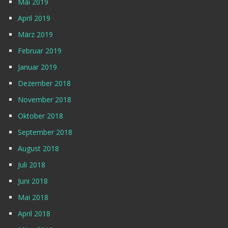
Mai 2019
April 2019
März 2019
Februar 2019
Januar 2019
Dezember 2018
November 2018
Oktober 2018
September 2018
August 2018
Juli 2018
Juni 2018
Mai 2018
April 2018