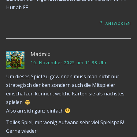
Hut ab FF
ANTWORTEN
Madmix
10. November 2025 um 11:33 Uhr
Um dieses Spiel zu gewinnen muss man nicht nur
strategisch denken sondern auch die Mitspieler
einschätzen können, welche Karten sie als nächstes
spielen.
Also an sich ganz einfach
Tolles Spiel, mit wenig Aufwand sehr viel Spielspaß!
Gerne wieder!