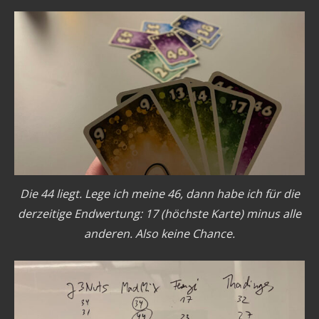
Die 44 liegt. Lege ich meine 46, dann habe ich für die
derzeitige Endwertung: 17 (höchste Karte) minus alle
anderen. Also keine Chance.