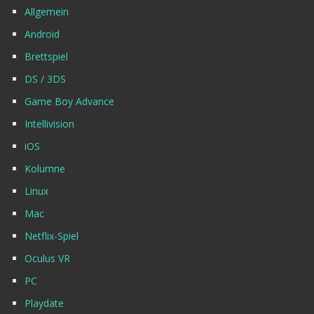
Allgemein
Android
Brettspiel
DS / 3DS
Game Boy Advance
Intellivision
iOS
Kolumne
Linux
Mac
Netflix-Spiel
Oculus VR
PC
Playdate