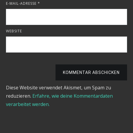
E-MAIL-ADRESSE
*
WEBSITE
KOMMENTAR ABSCHICKEN
Diese Website verwendet Akismet, um Spam zu
reduzieren.
Erfahre, wie deine Kommentardaten
verarbeitet werden.