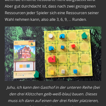
Aber gut durchdacht ist, dass nach zwei gezogenen
Ressourcen jeder Spieler sich eine Ressourcen seiner
Wahl nehmen kann, also alle 3, 6, 9, … Runden.
Juhu, ich kann den Gasthof in der unteren Reihe (bei
den drei Klötzchen gelb-weiß-blau) bauen. Dieses
muss ich dann auf einen der drei Felder platzieren,