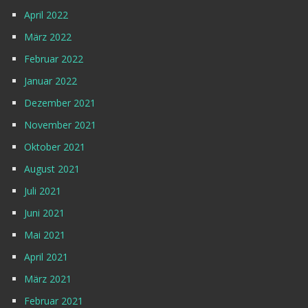
April 2022
März 2022
Februar 2022
Januar 2022
Dezember 2021
November 2021
Oktober 2021
August 2021
Juli 2021
Juni 2021
Mai 2021
April 2021
März 2021
Februar 2021