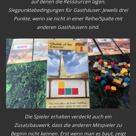
auf denen die Ressourcen lagen.
Siegpunktebedingungen für Gasthäuser: Jeweils drei
Punkte, wenn sie nicht in einer Reihe/Spalte mit
anderen Gasthäusern sind.
Die Spieler erhalten verdeckt auch ein
Zusatzbauwerk, dass die anderen Mitspieler zu
Beginn nicht kennen. Erst wenn man es baut, zeigt