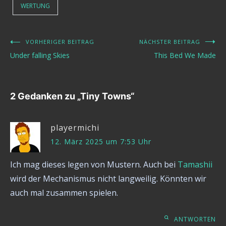
WERTUNG
VORHERIGER BEITRAG
NÄCHSTER BEITRAG
Beitragsnavigation
Under falling Skies
This Bed We Made
2 Gedanken zu „
Tiny Towns
“
playermichi
12. März 2025 um 7:53 Uhr
Ich mag dieses legen von Mustern. Auch bei
Tamashii
wird der Mechanismus nicht langweilig. Könnten wir
auch mal zusammen spielen.
ANTWORTEN