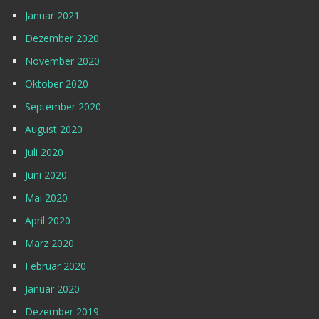
Januar 2021
Dezember 2020
November 2020
Oktober 2020
September 2020
August 2020
Juli 2020
Juni 2020
Mai 2020
April 2020
März 2020
Februar 2020
Januar 2020
Dezember 2019