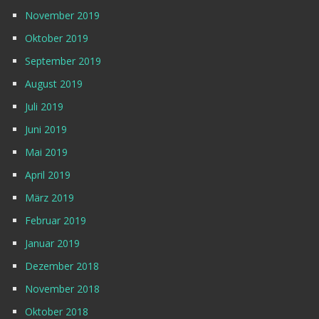
November 2019
Oktober 2019
September 2019
August 2019
Juli 2019
Juni 2019
Mai 2019
April 2019
März 2019
Februar 2019
Januar 2019
Dezember 2018
November 2018
Oktober 2018