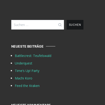
Suchen
nach:
NEUESTE BEITRÄGE
Battlecrest: Teufelswald
Underquest
Time’s Up! Party
Machi Koro
Feed the Kraken