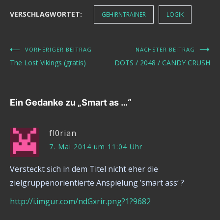
VERSCHLAGWORTET:
GEHIRNTRAINER
LOGIK
VORHERIGER BEITRAG
NÄCHSTER BEITRAG
Beitragsnavigation
The Lost Vikings (gratis)
DOTS / 2048 / CANDY CRUSH
Ein Gedanke zu „
Smart as …
“
fl0rian
7. Mai 2014 um 11:04 Uhr
Versteckt sich in dem Titel nicht eher die
zielgruppenorientierte Anspielung ’smart ass‘ ?
http://i.imgur.com/ndGxrir.png?1?9682