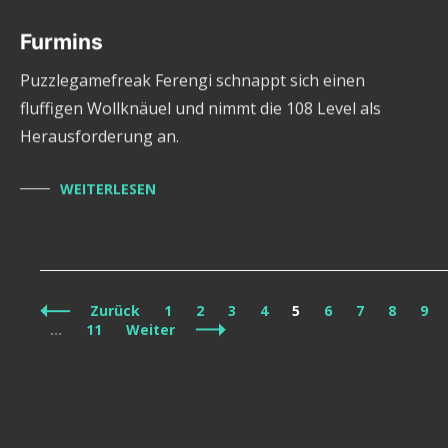
Furmins
Puzzlegamefreak Ferengi schnappt sich einen
fluffigen Wollknäuel und nimmt die 108 Level als
Herausforderung an.
WEITERLESEN
Beitragsnavigation
Seite
Seite
Seite
Seite
Seite
Seite
Seite
Seite
Sei
Zurück
1
2
3
4
5
6
7
8
9
Seite
…
11
Weiter