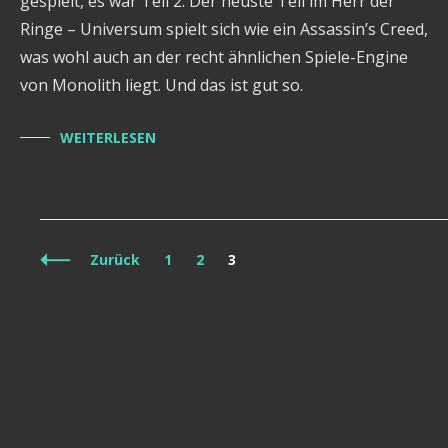
gespielt, es war Teil 2. Der neuste Teil im Herr der
Ringe – Universum spielt sich wie ein Assassin’s Creed,
was wohl auch an der recht ähnlichen Spiele-Engine
von Monolith liegt. Und das ist gut so.
WEITERLESEN
Beitragsnavigation
Seite
Seite
Seite
Zurück
1
2
3