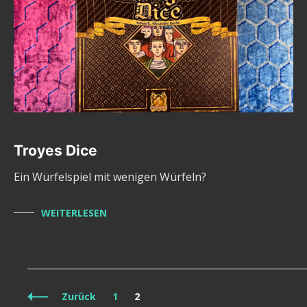
Troyes Dice
Ein Würfelspiel mit wenigen Würfeln?
WEITERLESEN
Beitragsnavigation
Seite
Seite
Zurück
1
2